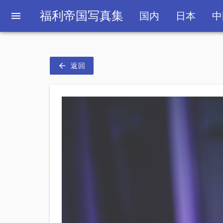
福利帝国写真集
menu
国内
日本
中
arrow_back
返回